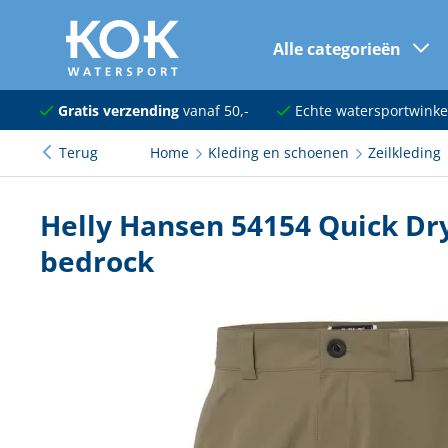
Alle categorieën
naar hoofdinhoud
Navigatie
Gratis verzending
vanaf 50,-
Echte watersportwinke
Terug
Home
Kleding en schoenen
Zeilkleding
Dekuitrusting
Ankeren en afmeren
Helly Hansen 54154 Quick Dry
Onderhoud en verf
bedrock
Elektra
Kleding en schoenen
Sanitair
Kajuit en kombuis