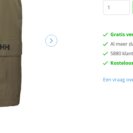
Gratis ve
Al meer d
5880 klan
Kosteloos
Een vraag ove