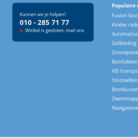
Populaire 
Kunnen we je helpen?
Fusion boo
010 - 285 71 77
Kinder red
Winkel is gesloten: mail ons
Automatisc
Zeilkleding
Zonnepane
Bootlakken
AIS transp
Stootwillen
Bootkusse
Zwemtrap
Navigatieve