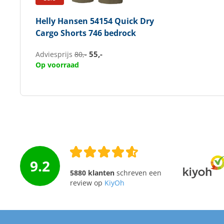
Helly Hansen
54154 Quick Dry
Cargo Shorts 746 bedrock
55,-
Adviesprijs
80,-
Op voorraad
9.2
5880 klanten
schreven een
review op
KiyOh