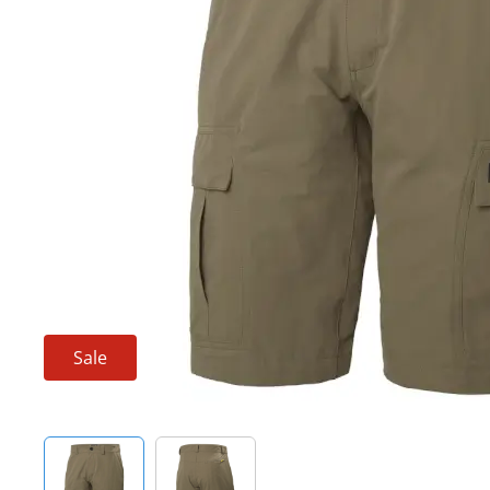
Techniek en motor
Tuigage en dekbeslag
Veiligheid
Boten, toebehoren en fun
Meubels en lifestyle
SALE
Sale