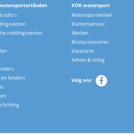
watersportartikelen
KOK watersport
tradio's
Watersportwinkel
dingsvesten
Klantenservice
he reddingsvesten
Merken
Bootaccessoires
len
Vacatures
Advies & uitleg
onders
 en fenders
Volg ons
ns
pen
rlichting