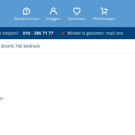
Klantenservice
Inloggen
Favorieten
Winkelwagen
je helpen?
010 - 285 71 77
Winkel is gesloten: mail ons
 Shorts 746 bedrock
,-