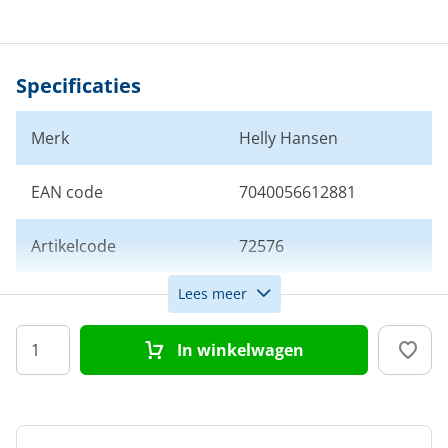
Specificaties
Merk
Helly Hansen
EAN code
7040056612881
Artikelcode
72576
Lees meer
Kleur
Wit
In winkelwagen
Doelgroep
Dames
Maat
37