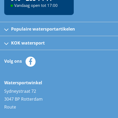
Vandaag open tot 17:00
Populaire watersportartikelen
Fusion bootradio's
Kinder reddingsvesten
KOK watersport
Watersportwinkel
Automatische reddingsvesten
Klantenservice
Zeilkleding
Volg ons
Merken
Zonnepanelen
Bootaccessoires
Bootlakken
Vacatures
AIS transponders
Watersportwinkel
Advies & uitleg
Stootwillen en fenders
Sydneystraat 72
Bootkussens
3047 BP Rotterdam
Zwemtrappen
Route
Navigatieverlichting