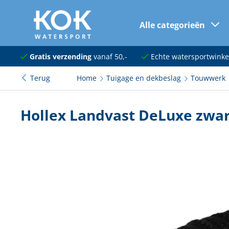
Alle categorieën
naar hoofdinhoud
Navigatie
Gratis verzending
vanaf 50,-
Echte watersportwinke
Terug
Home
Tuigage en dekbeslag
Touwwerk
Dekuitrusting
Ankeren en afmeren
Hollex Landvast DeLuxe zwa
Onderhoud en verf
Elektra
Kleding en schoenen
Sanitair
Kajuit en kombuis