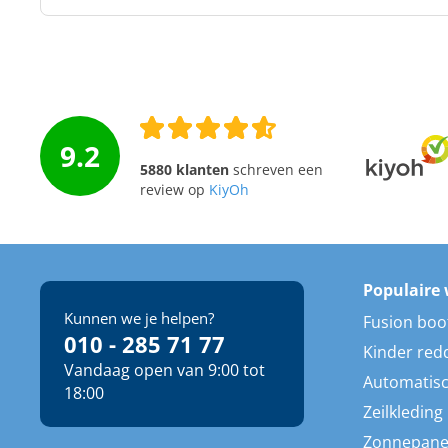
9.2
5880 klanten
schreven een
review op
KiyOh
Populaire 
Kunnen we je helpen?
Fusion boo
010 - 285 71 77
Kinder red
Vandaag open van 9:00 tot
Automatisc
18:00
Zeilkleding
Zonnepane