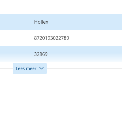
Hollex
8720193022789
32869
Lees meer
Kant en klaar deluxe
Zwart