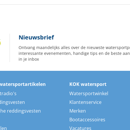
Nieuwsbrief
Ontvang maandelijks alles over de nieuwste watersportp
interessante evenementen, handige tips en de beste aan
in je inbox
watersportartikelen
KOK watersport
tradio's
Watersportwinkel
dingsvesten
Klantenservice
he reddingsvesten
Merken
Bootaccessoires
len
Vacatures