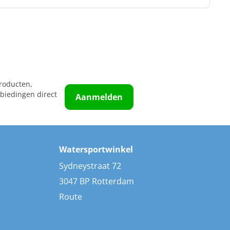
roducten,
biedingen direct
Aanmelden
Watersportwinkel
Sydneystraat 72
3047 BP Rotterdam
Route