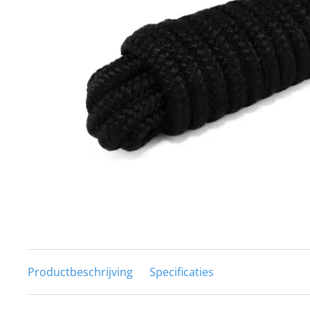
Techniek en motor
Tuigage en dekbeslag
Veiligheid
Boten, toebehoren en fun
Meubels en lifestyle
SALE
Productbeschrijving
Specificaties