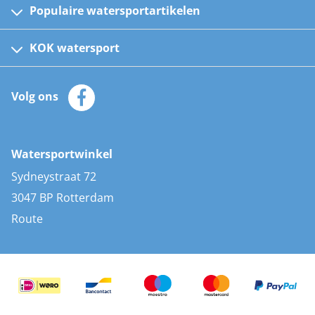
Populaire watersportartikelen
Fusion bootradio's
Kinder reddingsvesten
KOK watersport
Watersportwinkel
Automatische reddingsvesten
Klantenservice
Zeilkleding
Volg ons
Merken
Zonnepanelen
Bootaccessoires
Bootlakken
Vacatures
AIS transponders
Watersportwinkel
Advies & uitleg
Stootwillen en fenders
Sydneystraat 72
Bootkussens
3047 BP Rotterdam
Zwemtrappen
Route
Navigatieverlichting