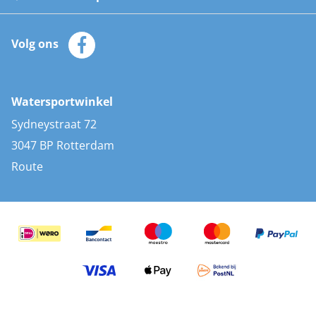
Watersportwinkel
Automatische reddingsvesten
Klantenservice
Zeilkleding
Volg ons
Merken
Zonnepanelen
Bootaccessoires
Bootlakken
Vacatures
AIS transponders
Watersportwinkel
Advies & uitleg
Stootwillen en fenders
Sydneystraat 72
Bootkussens
3047 BP Rotterdam
Zwemtrappen
Route
Navigatieverlichting