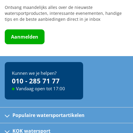
Ontvang maandelijks alles over de nieuwste
watersportproducten, interessante evenementen, handige
tips en de beste aanbiedingen direct in je inbox
Aanmelden
Kunnen we je helpen?
010 - 285 71 77
Vandaag open tot 17:00
Populaire watersportartikelen
Fusion bootradio's
Kinder reddingsvesten
KOK watersport