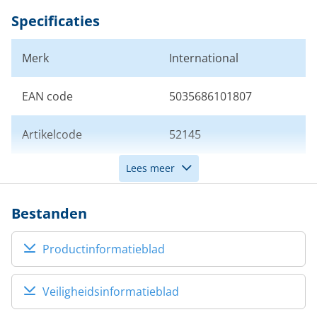
Specificaties
Merk
International
EAN code
5035686101807
Artikelcode
52145
Lees meer
Aanbrengen
Onder de waterlijn
boven/onder waterlijn
Bestanden
Productinformatieblad
Veiligheidsinformatieblad