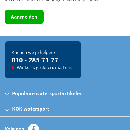
Aanmelden
Kunnen we je helpen?
010 - 285 71 77
Winkel is gesloten: mail ons
Populaire watersportartikelen
Fusion bootradio's
Kinder reddingsvesten
KOK watersport
Watersportwinkel
Automatische reddingsvesten
Klantenservice
Zeilkleding
Volg ons