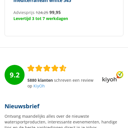
mediterranean white 545
99,95
Adviesprijs
124,25
Levertijd 3 tot 7 werkdagen
9.2
5880 klanten
schreven een review
op
KiyOh
Nieuwsbrief
Ontvang maandelijks alles over de nieuwste
watersportproducten, interessante evenementen, handige
tips en de beste aanbiedingen direct in je inbox