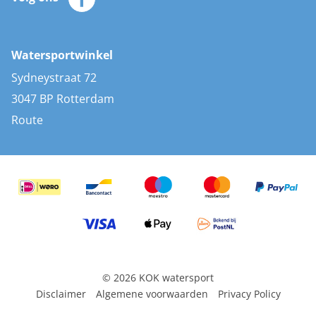
Merken
Zonnepanelen
Bootaccessoires
Bootlakken
Vacatures
AIS transponders
Watersportwinkel
Advies & uitleg
Stootwillen en fenders
Sydneystraat 72
Bootkussens
3047 BP Rotterdam
Zwemtrappen
Route
Navigatieverlichting
© 2026 KOK watersport
Disclaimer
Algemene voorwaarden
Privacy Policy