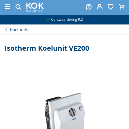
naar hoofdinhoud
Klantwaardering 9.2
Koelunits
Isotherm Koelunit VE200