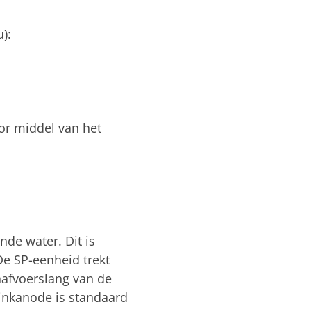
):
or middel van het
de water. Dit is
De SP-eenheid trekt
nafvoerslang van de
inkanode is standaard