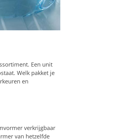
sortiment. Een unit
taat. Welk pakket je
orkeuren en
omvormer verkrijgbaar
ormer van hetzelfde