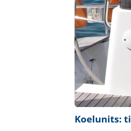
Techniek en motor
Tuigage en dekbeslag
Veiligheid
Boten, toebehoren en fun
Meubels en lifestyle
SALE
Koelunits: t