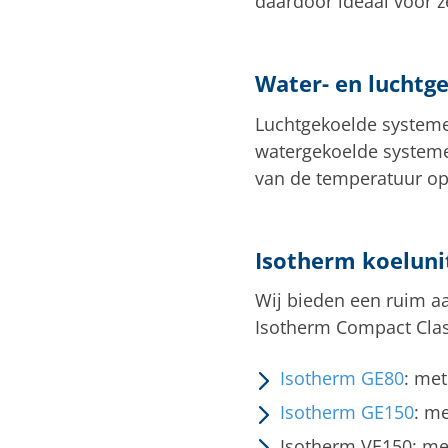
daardoor ideaal voor ze
Water- en luchtg
Luchtgekoelde systeme
watergekoelde systeme
van de temperatuur op
Isotherm koeluni
Wij bieden een ruim aa
Isotherm Compact Classi
Isotherm GE80
: met
Isotherm GE150
: me
Isotherm VE150: met