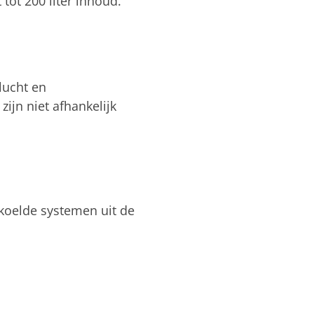
tot 200 liter inhoud.
lucht en
jn niet afhankelijk
koelde systemen uit de