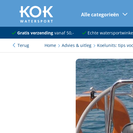
Alle categorieën
naar hoofdinhoud
Navigatie
Gratis verzending
vanaf 50,-
Echte watersportwinke
Terug
Home
Advies & uitleg
Koelunits: tips vo
Dekuitrusting
Ankeren en afmeren
Onderhoud en verf
Elektra
Kleding en schoenen
Sanitair
Kajuit en kombuis