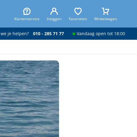
Klantenservice
Inloggen
Favorieten
Winkelwagen
 we je helpen?
010 - 285 71 77
Vandaag open tot 18:00