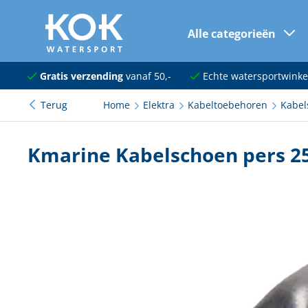
Alle categorieën
naar hoofdinhoud
Navigatie
Gratis verzending
vanaf 50,-
Echte watersportwinke
Terug
Home
Elektra
Kabeltoebehoren
Kabel
Dekuitrusting
Ankeren en afmeren
Kmarine Kabelschoen pers 
Onderhoud en verf
Elektra
Kleding en schoenen
Sanitair
Kajuit en kombuis