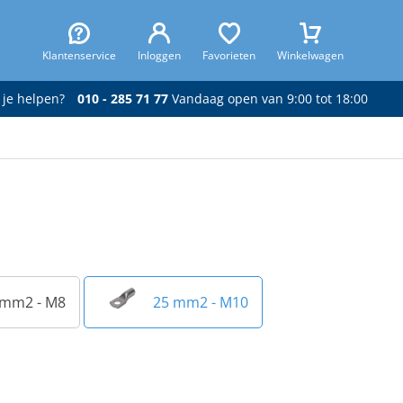
Klantenservice
Inloggen
Favorieten
Winkelwagen
 je helpen?
010 - 285 71 77
Vandaag open van 9:00 tot 18:00
 mm2 - M8
25 mm2 - M10