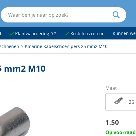
Kunnen we
l
Klantwaardering 9.2
Kosteloos retour
schoenen
Kmarine Kabelschoen pers 25 mm2 M10
25 mm2 M10
Maat
25
1,50
Op voorraad