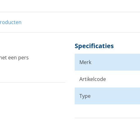
producten
Specificaties
met een pers
Merk
Artikelcode
Type