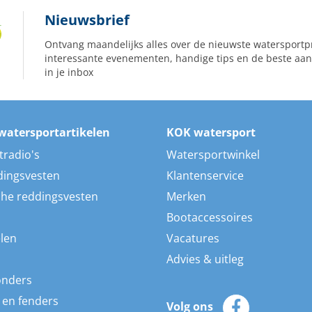
Nieuwsbrief
Ontvang maandelijks alles over de nieuwste watersportp
interessante evenementen, handige tips en de beste aan
in je inbox
watersportartikelen
KOK watersport
tradio's
Watersportwinkel
dingsvesten
Klantenservice
he reddingsvesten
Merken
Bootaccessoires
len
Vacatures
Advies & uitleg
onders
 en fenders
Volg ons