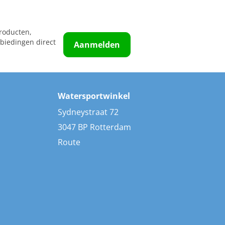
roducten,
biedingen direct
Aanmelden
Watersportwinkel
Sydneystraat 72
3047 BP Rotterdam
Route