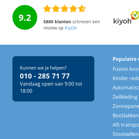
9.2
5880 klanten
schreven een
review op
KiyOh
Populaire 
Kunnen we je helpen?
Fusion boo
010 - 285 71 77
Kinder red
Vandaag open van 9:00 tot
Automatisc
18:00
Zeilkleding
Zonnepane
Bootlakken
AIS transp
Stootwillen