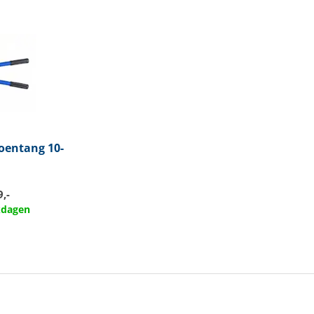
oentang 10-
,-
rkdagen