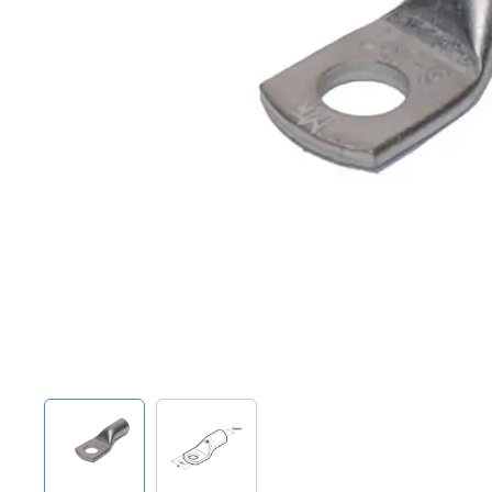
Techniek en motor
Tuigage en dekbeslag
Veiligheid
Boten, toebehoren en fun
Meubels en lifestyle
SALE