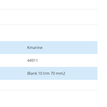
Kmarine
44911
Blank 10 t/m 70 mm2