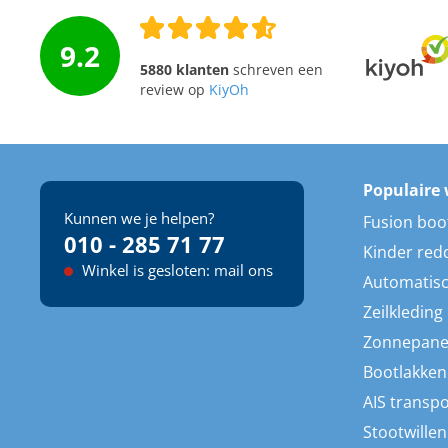
9.2
5880 klanten
schreven een
review op
KiyOh
Populaire 
Kunnen we je helpen?
Fusion boo
010 - 285 71 77
Kinder red
Winkel is gesloten: mail ons
Automatisc
Zeilkleding
Zonnepane
Bootlakken
AIS transp
Stootwillen