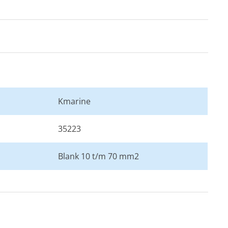
Kmarine
35223
Blank 10 t/m 70 mm2