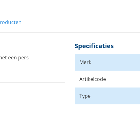
producten
Specificaties
met een pers
Merk
Artikelcode
Type