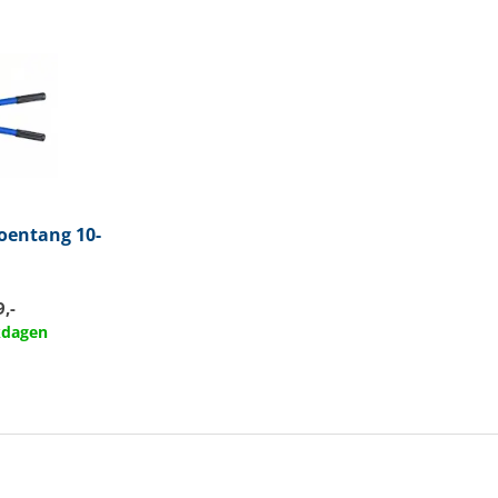
oentang 10-
,-
rkdagen