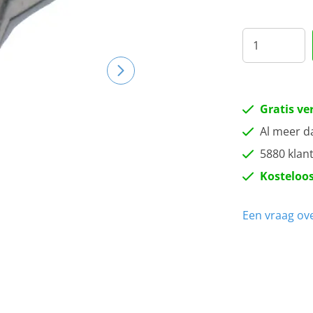
Gratis ve
Al meer d
5880 klan
Kosteloos
Een vraag ove