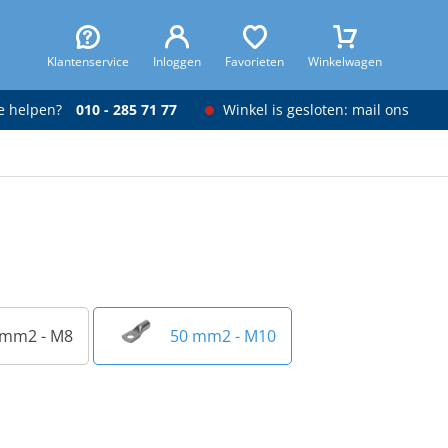
Klantenservice
Inloggen
Favorieten
Winkelwagen
je helpen?
010 - 285 71 77
Winkel is gesloten: mail ons
 mm2 - M8
50 mm2 - M10