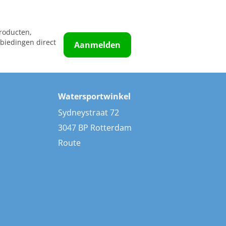
roducten,
biedingen direct
Aanmelden
Watersportwinkel
Sydneystraat 72
3047 BP Rotterdam
Route