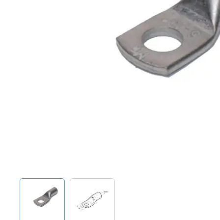
Techniek en motor
Tuigage en dekbeslag
Veiligheid
Boten, toebehoren en fun
Meubels en lifestyle
SALE