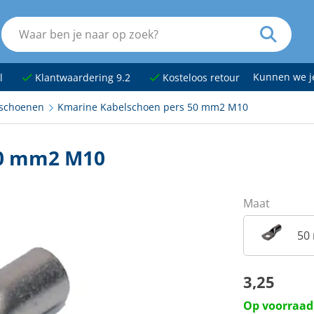
Kunnen we 
l
Klantwaardering 9.2
Kosteloos retour
schoenen
Kmarine Kabelschoen pers 50 mm2 M10
50 mm2 M10
Maat
50
3,25
Op voorraad