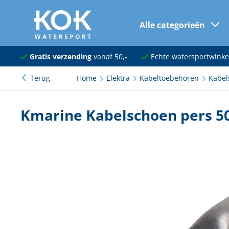
Alle categorieën
naar hoofdinhoud
Navigatie
Gratis verzending
vanaf 50,-
Echte watersportwinke
Terug
Home
Elektra
Kabeltoebehoren
Kabel
Dekuitrusting
Ankeren en afmeren
Kmarine Kabelschoen pers 
Onderhoud en verf
Elektra
Kleding en schoenen
Sanitair
Kajuit en kombuis