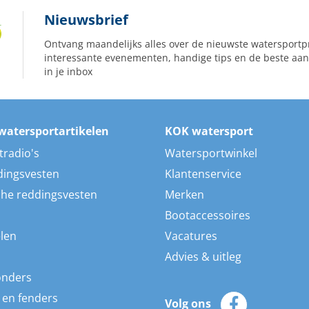
Nieuwsbrief
Ontvang maandelijks alles over de nieuwste watersportp
interessante evenementen, handige tips en de beste aan
in je inbox
watersportartikelen
KOK watersport
tradio's
Watersportwinkel
dingsvesten
Klantenservice
he reddingsvesten
Merken
Bootaccessoires
len
Vacatures
Advies & uitleg
onders
 en fenders
Volg ons