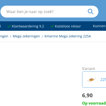
Kunnen
l
Klantwaardering 9.2
Kosteloos retour
ingen
Mega zekeringen
Kmarine Mega zekering 225A
Variant
22
6,90
40
Op voorraad