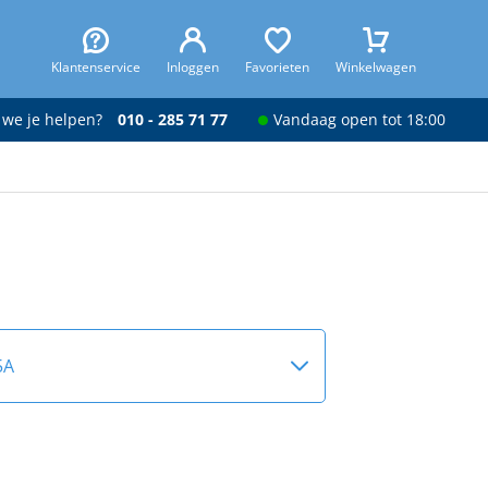
Klantenservice
Inloggen
Favorieten
Winkelwagen
 we je helpen?
010 - 285 71 77
Vandaag open tot 18:00
5A
A