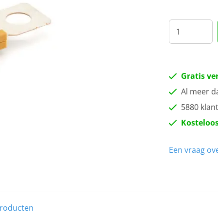
50
60
80
Gratis ve
10
Al meer d
5880 klan
12
Kosteloos
15
Een vraag ove
17
20
producten