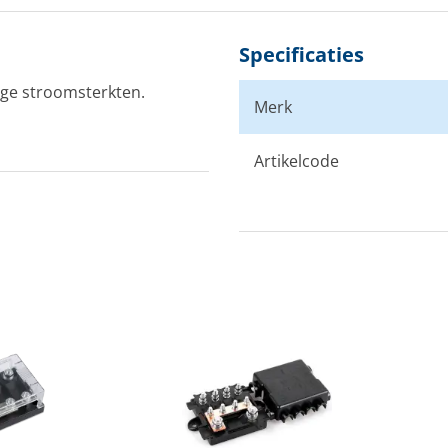
25
Specificaties
30
oge stroomsterkten.
Merk
Artikelcode