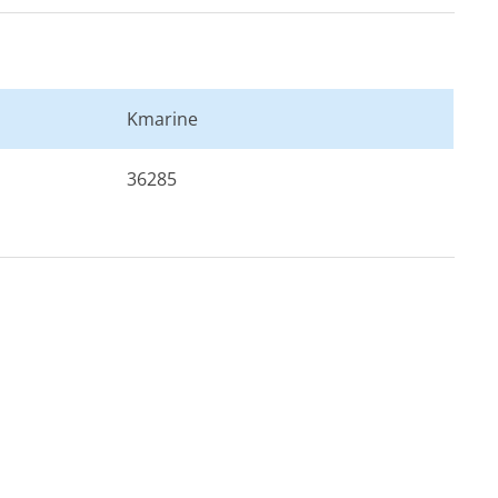
0A
0A
Kmarine
36285