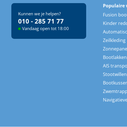
Populaire 
Kunnen we je helpen?
Fusion boo
010 - 285 71 77
Kinder red
Vandaag open tot 18:00
Automatisc
Zeilkleding
Zonnepane
Bootlakken
AIS transp
Stootwillen
Bootkusse
Zwemtrap
Navigatieve