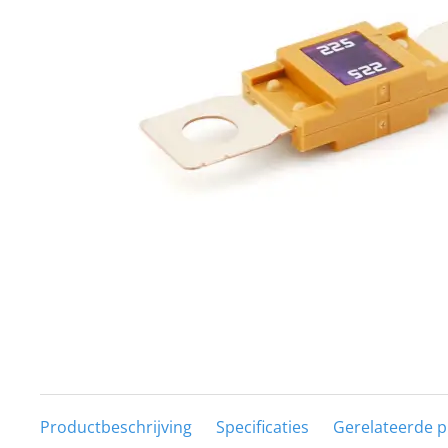
Techniek en motor
Tuigage en dekbeslag
Veiligheid
Boten, toebehoren en fun
Meubels en lifestyle
SALE
Productbeschrijving
Specificaties
Gerelateerde 