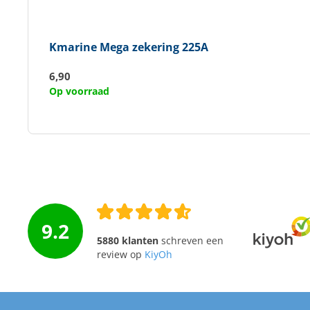
Kmarine
Mega zekering 225A
6,90
Op voorraad
9.2
5880 klanten
schreven een
review op
KiyOh