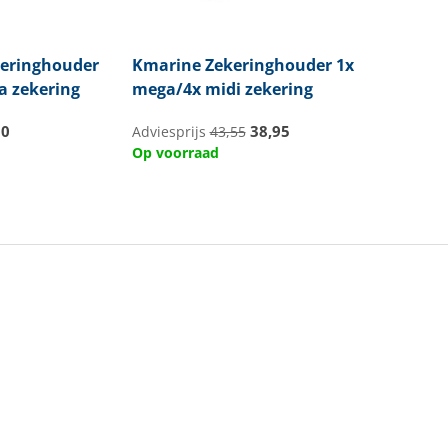
eringhouder
Kmarine
Zekeringhouder 1x
a zekering
mega/4x midi zekering
50
38,95
Adviesprijs
43,55
Op voorraad