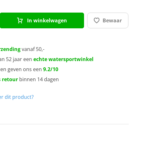
A
A
In winkelwagen
Bewaar
A
rzending
vanaf 50,-
0A
an 52 jaar een
echte watersportwinkel
ten geven ons een
9.2/10
5A
 retour
binnen 14 dagen
0A
r dit product?
5A
0A