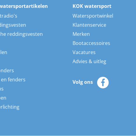
watersportartikelen
KOK watersport
tradio's
Watersportwinkel
dingsvesten
Klantenservice
he reddingsvesten
Merken
Bootaccessoires
len
Vacatures
Advies & uitleg
onders
 en fenders
Volg ons
ns
pen
rlichting