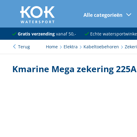
Alle categorieën
naar hoofdinhoud
Navigatie
Gratis verzending
vanaf 50,-
Echte watersportwinke
Terug
Home
Elektra
Kabeltoebehoren
Zeker
Dekuitrusting
Ankeren en afmeren
Kmarine Mega zekering 225A
Onderhoud en verf
Elektra
Kleding en schoenen
Sanitair
Kajuit en kombuis