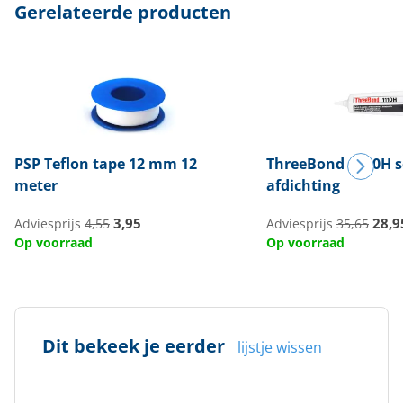
Gerelateerde producten
PSP
Teflon tape 12 mm 12
ThreeBond
1110H s
meter
afdichting
3,95
28,9
Adviesprijs
4,55
Adviesprijs
35,65
Op voorraad
Op voorraad
Dit bekeek je eerder
lijstje wissen