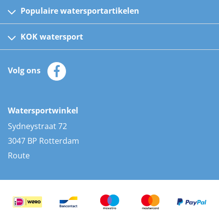
Populaire watersportartikelen
Fusion bootradio's
Kinder reddingsvesten
KOK watersport
Watersportwinkel
Automatische reddingsvesten
Klantenservice
Zeilkleding
Volg ons
Merken
Zonnepanelen
Bootaccessoires
Bootlakken
Vacatures
AIS transponders
Watersportwinkel
Advies & uitleg
Stootwillen en fenders
Sydneystraat 72
Bootkussens
3047 BP Rotterdam
Zwemtrappen
Route
Navigatieverlichting