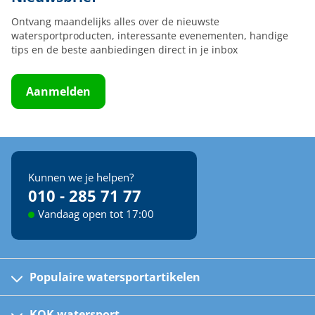
Ontvang maandelijks alles over de nieuwste
watersportproducten, interessante evenementen, handige
tips en de beste aanbiedingen direct in je inbox
Aanmelden
Kunnen we je helpen?
010 - 285 71 77
Vandaag open tot 17:00
Populaire watersportartikelen
Fusion bootradio's
Kinder reddingsvesten
KOK watersport