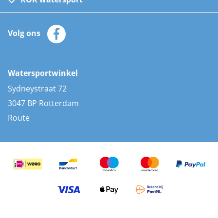
Watersportwinkel
Automatische reddingsvesten
Klantenservice
Zeilkleding
Volg ons
Merken
Zonnepanelen
Bootaccessoires
Bootlakken
Vacatures
AIS transponders
Watersportwinkel
Advies & uitleg
Stootwillen en fenders
Sydneystraat 72
Bootkussens
3047 BP Rotterdam
Zwemtrappen
Route
Navigatieverlichting