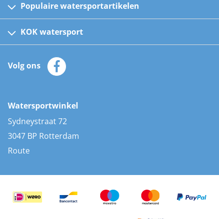
Populaire watersportartikelen
Fusion bootradio's
Kinder reddingsvesten
KOK watersport
Watersportwinkel
Automatische reddingsvesten
Klantenservice
Zeilkleding
Volg ons
Merken
Zonnepanelen
Bootaccessoires
Bootlakken
Vacatures
AIS transponders
Watersportwinkel
Advies & uitleg
Stootwillen en fenders
Sydneystraat 72
Bootkussens
3047 BP Rotterdam
Zwemtrappen
Route
Navigatieverlichting