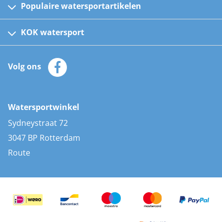
Populaire watersportartikelen
Fusion bootradio's
Kinder reddingsvesten
KOK watersport
Watersportwinkel
Automatische reddingsvesten
Klantenservice
Zeilkleding
Volg ons
Merken
Zonnepanelen
Bootaccessoires
Bootlakken
Vacatures
AIS transponders
Watersportwinkel
Advies & uitleg
Stootwillen en fenders
Sydneystraat 72
Bootkussens
3047 BP Rotterdam
Zwemtrappen
Route
Navigatieverlichting