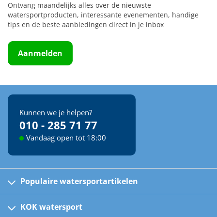
Ontvang maandelijks alles over de nieuwste
watersportproducten, interessante evenementen, handige
tips en de beste aanbiedingen direct in je inbox
Aanmelden
Kunnen we je helpen?
010 - 285 71 77
Vandaag open tot 18:00
Populaire watersportartikelen
Fusion bootradio's
Kinder reddingsvesten
KOK watersport
Watersportwinkel