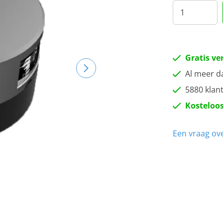
Gratis ve
Al meer d
5880 klan
Kosteloos
Een vraag ove