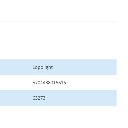
Lopolight
5704438015616
63273