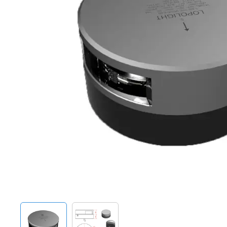
Techniek en motor
Tuigage en dekbeslag
Veiligheid
Boten, toebehoren en fun
Meubels en lifestyle
SALE