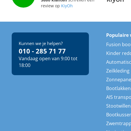
5880 klanten
schreven een
review op
KiyOh
Populaire 
Kunnen we je helpen?
Fusion boo
010 - 285 71 77
Kinder red
Vandaag open van 9:00 tot
Automatisc
18:00
Zeilkleding
Zonnepane
Bootlakken
AIS transp
Stootwillen
Bootkusse
Zwemtrap