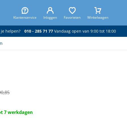
Klantenservice
Inloggen
Favorieten
Winkelwagen
 je helpen?
010 - 285 71 77
Vandaag open van 9:00 tot 18:00
2m
90,85
tot 7 werkdagen