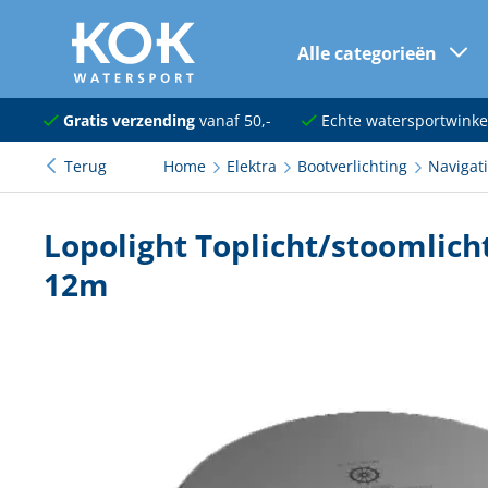
Alle categorieën
naar hoofdinhoud
Navigatie
Gratis verzending
vanaf 50,-
Echte watersportwinke
Terug
Home
Elektra
Bootverlichting
Navigati
Dekuitrusting
Ankeren en afmeren
Lopolight Toplicht/stoomlicht
Onderhoud en verf
12m
Elektra
Kleding en schoenen
Sanitair
Kajuit en kombuis