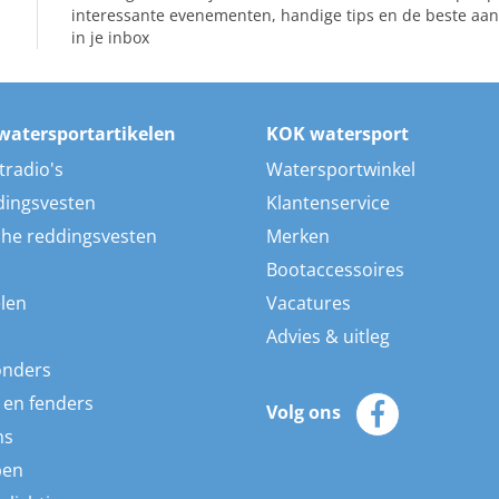
interessante evenementen, handige tips en de beste aan
in je inbox
watersportartikelen
KOK watersport
tradio's
Watersportwinkel
dingsvesten
Klantenservice
he reddingsvesten
Merken
Bootaccessoires
len
Vacatures
Advies & uitleg
onders
 en fenders
Volg ons
ns
pen