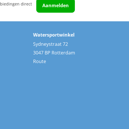
biedingen direct
Aanmelden
Watersportwinkel
Sydneystraat 72
3047 BP Rotterdam
Route