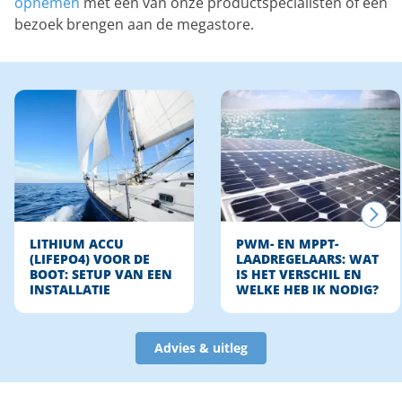
opnemen
met een van onze productspecialisten of een
bezoek brengen aan de megastore.
LITHIUM ACCU
PWM- EN MPPT-
(LIFEPO4) VOOR DE
LAADREGELAARS: WAT
BOOT: SETUP VAN EEN
IS HET VERSCHIL EN
INSTALLATIE
WELKE HEB IK NODIG?
Advies & uitleg