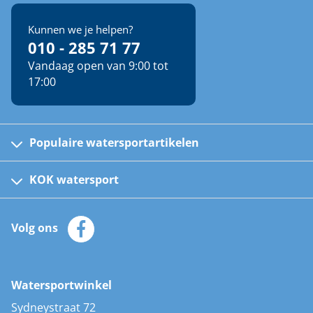
Kunnen we je helpen?
010 - 285 71 77
Vandaag open van 9:00 tot
17:00
Populaire watersportartikelen
Fusion bootradio's
Kinder reddingsvesten
KOK watersport
Watersportwinkel
Automatische reddingsvesten
Klantenservice
Zeilkleding
Volg ons
Merken
Zonnepanelen
Bootaccessoires
Bootlakken
Vacatures
AIS transponders
Watersportwinkel
Advies & uitleg
Stootwillen en fenders
Sydneystraat 72