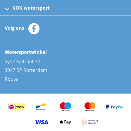
Kinder reddingsvesten
KOK watersport
Watersportwinkel
Automatische reddingsvesten
Klantenservice
Zeilkleding
Volg ons
Merken
Zonnepanelen
Bootaccessoires
Bootlakken
Vacatures
AIS transponders
Watersportwinkel
Advies & uitleg
Stootwillen en fenders
Sydneystraat 72
Bootkussens
3047 BP Rotterdam
Zwemtrappen
Route
Navigatieverlichting