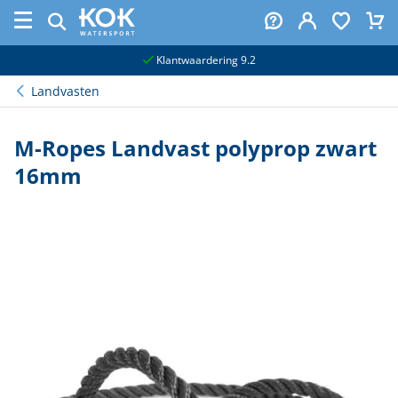
naar hoofdinhoud
Klantwaardering 9.2
Landvasten
M-Ropes Landvast polyprop zwart
16mm