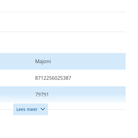
Majoni
8712256025387
79791
Lees meer
Antraciet