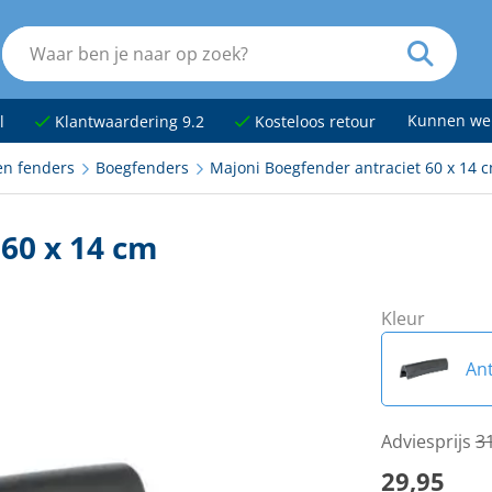
Kunnen we
l
Klantwaardering 9.2
Kosteloos retour
en fenders
Boegfenders
Majoni Boegfender antraciet 60 x 14 
60 x 14 cm
Kleur
Ant
Na
Adviesprijs
3
29,95