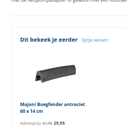
met de fietspompadapter of gewoon met een stootwi
Dit bekeek je eerder
lijstje wissen
Majoni
Boegfender antraciet
60 x 14 cm
29,95
Adviesprijs
31,95