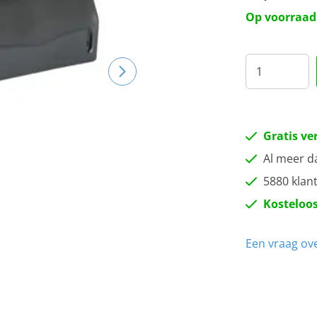
Wi
Op voorraad
Zw
Gratis ve
Al meer d
5880 klan
Kosteloos
Een vraag ove