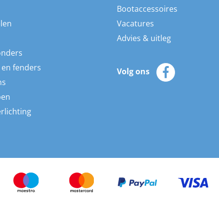
Bootaccessoires
len
Vacatures
Advies & uitleg
onders
 en fenders
Volg ons
ns
pen
rlichting