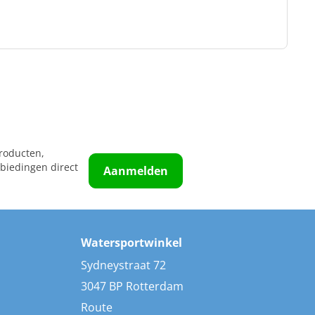
roducten,
biedingen direct
Aanmelden
Watersportwinkel
Sydneystraat 72
3047 BP Rotterdam
Route