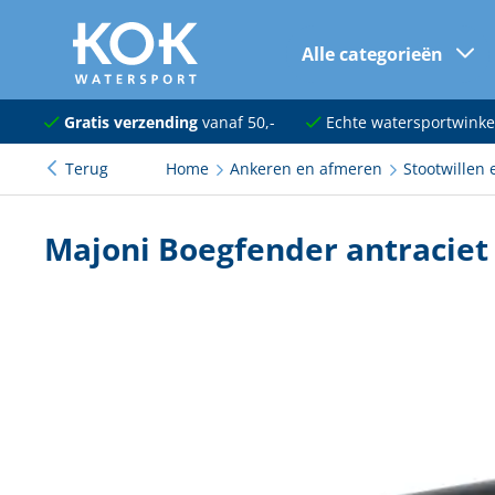
Alle categorieën
naar hoofdinhoud
Navigatie
Gratis verzending
vanaf 50,-
Echte watersportwinke
Terug
Home
Ankeren en afmeren
Stootwillen 
Dekuitrusting
Ankeren en afmeren
Majoni Boegfender antraciet 
Onderhoud en verf
Elektra
Kleding en schoenen
Sanitair
Kajuit en kombuis