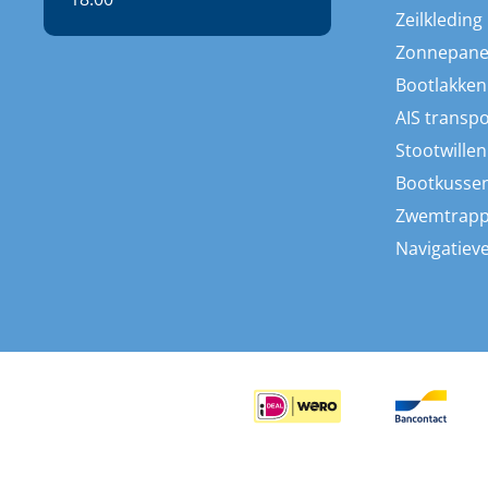
Zeilkleding
Zonnepane
Bootlakken
AIS transp
Stootwillen
Bootkusse
Zwemtrap
Navigatieve