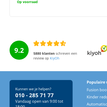
Op voorraad
9.2
5880 klanten
schreven een
review op
KiyOh
Populaire 
Kunnen we je helpen?
Fusion boo
010 - 285 71 77
Kinder red
Vandaag open van 9:00 tot
Automatisc
18:00