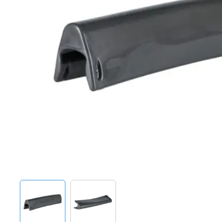
Techniek en motor
Tuigage en dekbeslag
Veiligheid
Boten, toebehoren en fun
Meubels en lifestyle
SALE