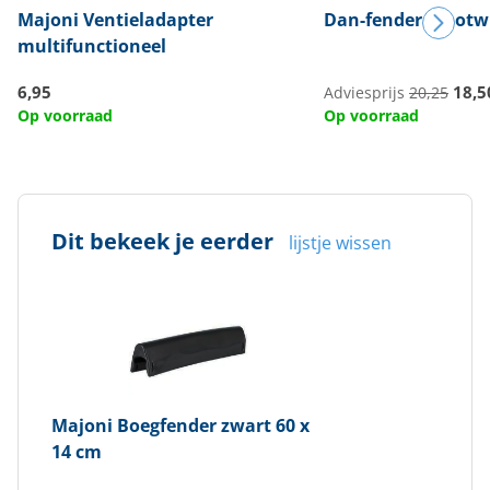
Majoni
Ventieladapter
Dan-fender
Stootw
multifunctioneel
6,95
18,5
Adviesprijs
20,25
Op voorraad
Op voorraad
Dit bekeek je eerder
lijstje wissen
Majoni
Boegfender zwart 60 x
14 cm