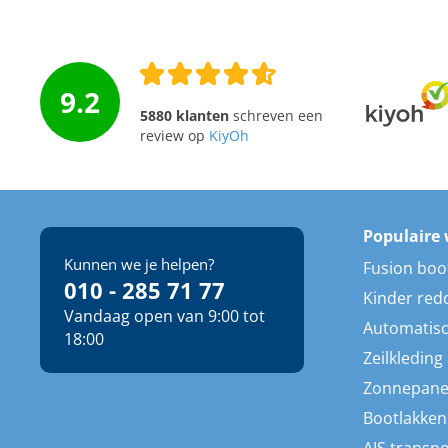
9.2
5880 klanten
schreven een
review op
KiyOh
Populaire 
Kunnen we je helpen?
Fusion boo
010 - 285 71 77
Kinder red
Vandaag open van 9:00 tot
Automatisc
18:00
Zeilkleding
Zonnepane
Bootlakken