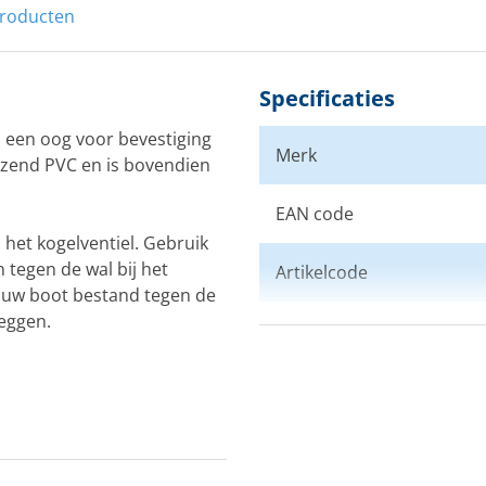
producten
Specificaties
n een oog voor bevestiging
Merk
nzend PVC en is bovendien
EAN code
het kogelventiel. Gebruik
tegen de wal bij het
Artikelcode
s uw boot bestand tegen de
leggen.
Kleur
Afmeting
Model