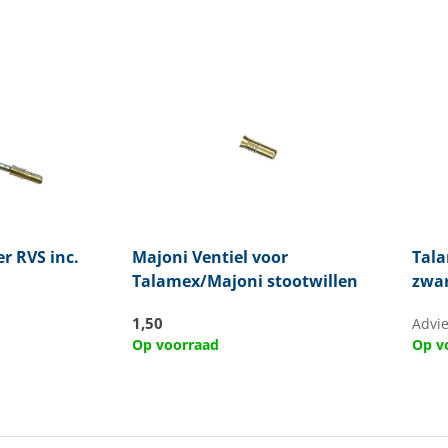
r RVS inc.
Majoni
Ventiel voor
Tal
Talamex/Majoni stootwillen
zwar
1,50
Advie
Op voorraad
Op v