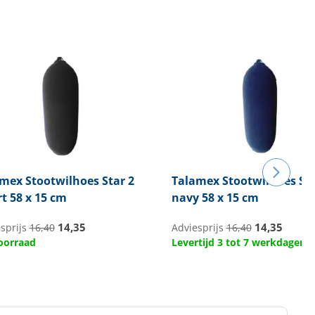
amex
Stootwilhoes Star 2
Talamex
Stootwilhoes Sta
t 58 x 15 cm
navy 58 x 15 cm
14,35
14,35
sprijs
16,40
Adviesprijs
16,40
oorraad
Levertijd 3 tot 7 werkdagen