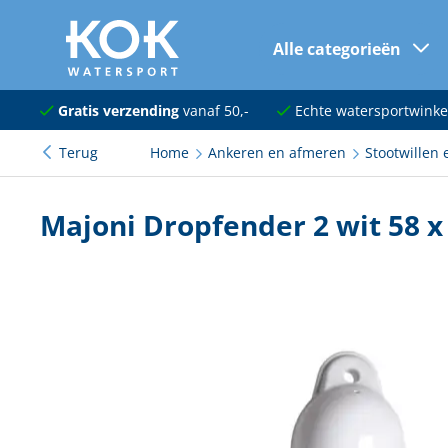
Alle categorieën
naar hoofdinhoud
Navigatie
Gratis verzending
vanaf 50,-
Echte watersportwinke
Terug
Home
Ankeren en afmeren
Stootwillen 
Dekuitrusting
Ankeren en afmeren
Majoni Dropfender 2 wit 58 x
Onderhoud en verf
Elektra
Kleding en schoenen
Sanitair
Kajuit en kombuis