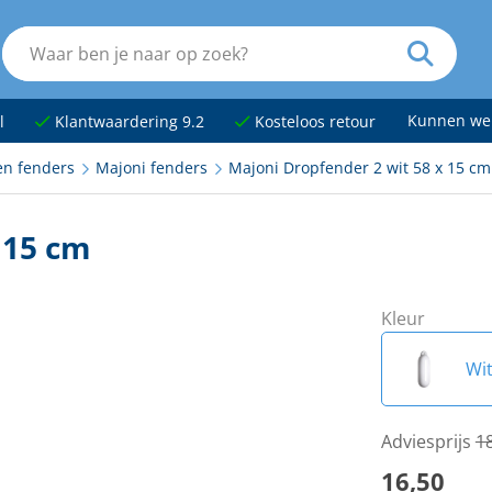
Kunnen we
l
Klantwaardering 9.2
Kosteloos retour
en fenders
Majoni fenders
Majoni Dropfender 2 wit 58 x 15 cm
 15 cm
Kleur
Wi
Ant
Adviesprijs
1
16,50