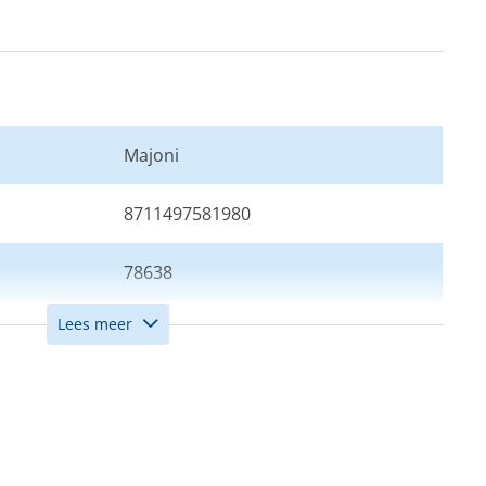
Majoni
8711497581980
78638
Lees meer
Wit
15 x 58 cm
Dropfender