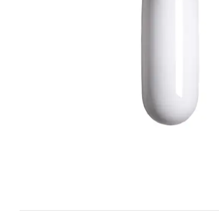
Techniek en motor
Tuigage en dekbeslag
Veiligheid
Boten, toebehoren en fun
Meubels en lifestyle
SALE