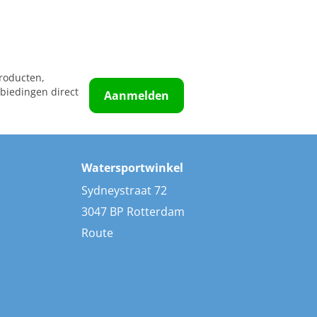
roducten,
biedingen direct
Aanmelden
Watersportwinkel
Sydneystraat 72
3047 BP Rotterdam
Route