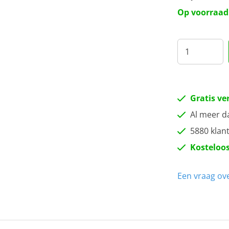
Na
Op voorraad
Zw
Gratis ve
Al meer d
5880 klan
Kosteloos
Een vraag ove