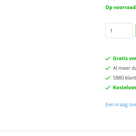
Op voorraad
Gratis ve
Al meer d
5880 klan
Kosteloos
Een vraag ove