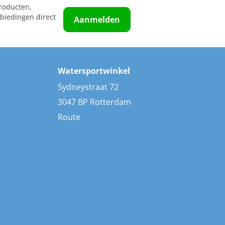
roducten,
biedingen direct
Aanmelden
Watersportwinkel
Sydneystraat 72
3047 BP Rotterdam
Route