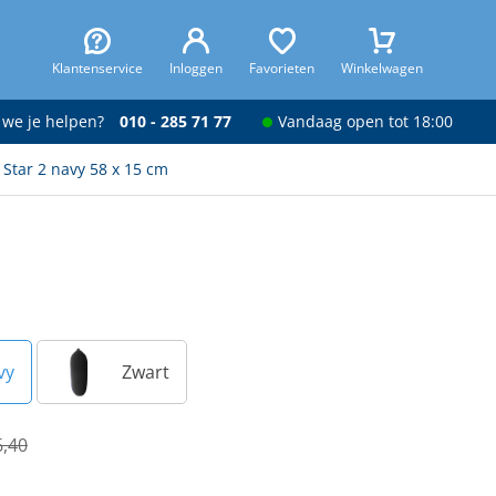
Klantenservice
Inloggen
Favorieten
Winkelwagen
 we je helpen?
010 - 285 71 77
Vandaag open tot 18:00
Star 2 navy 58 x 15 cm
vy
Zwart
6,40