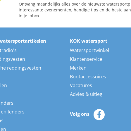
Ontvang maandelijks alles over de nieuwste watersportp
interessante evenementen, handige tips en de beste aan
in je inbox
watersportartikelen
KOK watersport
tradio's
Watersportwinkel
dingsvesten
Klantenservice
he reddingsvesten
Merken
Bootaccessoires
len
Vacatures
Advies & uitleg
onders
 en fenders
Volg ons
ns
pen