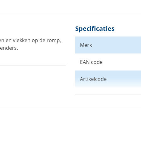
Specificaties
en en vlekken op de romp,
Merk
fenders.
EAN code
Artikelcode
Kleur
Afmeting