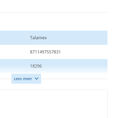
Talamex
8711497557831
18296
Lees meer
Navy
15 x 58 cm