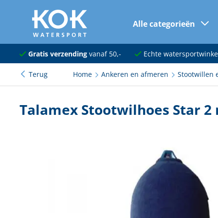
Alle categorieën
naar hoofdinhoud
Navigatie
Gratis verzending
vanaf 50,-
Echte watersportwinke
Terug
Home
Ankeren en afmeren
Stootwillen 
Dekuitrusting
Ankeren en afmeren
Talamex Stootwilhoes Star 2 
Onderhoud en verf
Elektra
Kleding en schoenen
Sanitair
Kajuit en kombuis