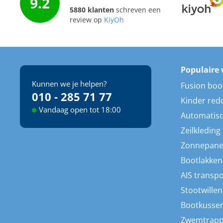
9.2
5880 klanten
schreven een
review op
KiyOh
Populaire 
Kunnen we je helpen?
Fusion boo
010 - 285 71 77
Kinder red
Vandaag open tot 18:00
Automatisc
Zeilkleding
Zonnepane
Bootlakken
AIS transp
Stootwillen
Bootkusse
Zwemtrap