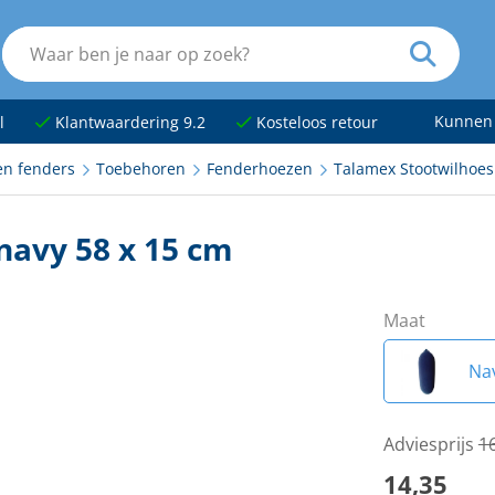
Kunnen
l
Klantwaardering 9.2
Kosteloos retour
en fenders
Toebehoren
Fenderhoezen
Talamex Stootwilhoes 
navy 58 x 15 cm
Maat
Na
Adviesprijs
1
14,35