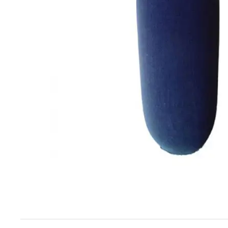
Techniek en motor
Tuigage en dekbeslag
Veiligheid
Boten, toebehoren en fun
Meubels en lifestyle
SALE