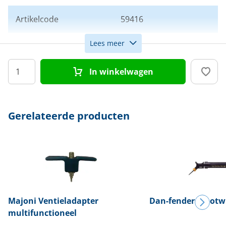
Artikelcode
59416
Lees meer
Kleur
Navy
In winkelwagen
Afmeting
15 x 30 cm
Gerelateerde producten
Majoni
Ventieladapter
Dan-fender
Stootw
multifunctioneel