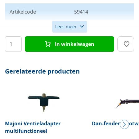
Artikelcode
59414
Lees meer
Kleur
Zwart
In winkelwagen
Afmeting
15 x 30 cm
Gerelateerde producten
Majoni
Ventieladapter
Dan-fender
Stootw
multifunctioneel