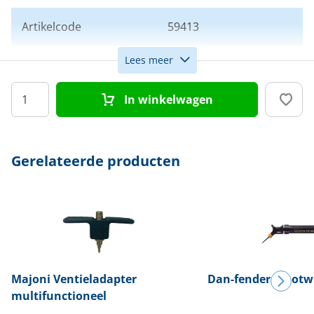
Artikelcode
59413
Lees meer
Kleur
Blauw
In winkelwagen
Afmeting
18 x 36 cm
Gerelateerde producten
Majoni
Ventieladapter
Dan-fender
Stootw
multifunctioneel