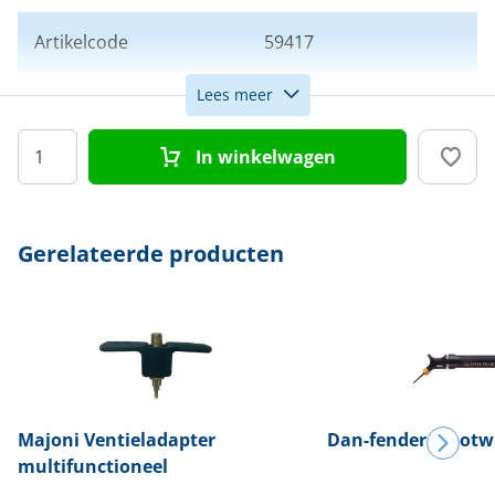
Artikelcode
59417
Lees meer
Kleur
Navy
In winkelwagen
Afmeting
18 x 36 cm
Gerelateerde producten
Majoni
Ventieladapter
Dan-fender
Stootw
multifunctioneel