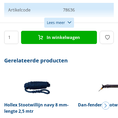
Artikelcode
78636
Lees meer
Kleur
Navy
In winkelwagen
Model
Hoek fender
Gerelateerde producten
Hollex
Stootwillijn navy 8 mm-
Dan-fender
Stootw
lengte 2,5 mtr