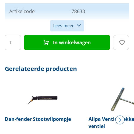
Artikelcode
78633
Lees meer
Kleur
Wit
In winkelwagen
Model
Hoek fender
Gerelateerde producten
Dan-fender
Stootwilpompje
Allpa
Ventieltrekke
ventiel