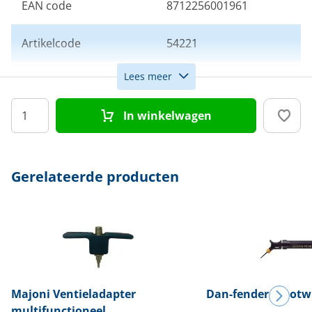
EAN code
8712256001961
Artikelcode
54221
Lees meer
Kleur
Navy
In winkelwagen
Gerelateerde producten
Majoni
Ventieladapter
Dan-fender
Stootw
multifunctioneel