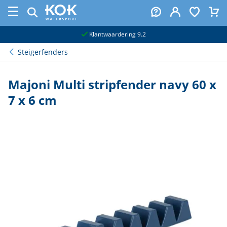
naar hoofdinhoud
Klantwaardering 9.2
Steigerfenders
Majoni Multi stripfender navy 60 x
7 x 6 cm