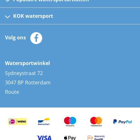
Fusion bootradio's
Kinder reddingsvesten
KOK watersport
Watersportwinkel
Automatische reddingsvesten
Klantenservice
Zeilkleding
Volg ons
Merken
Zonnepanelen
Bootaccessoires
Bootlakken
Vacatures
AIS transponders
Watersportwinkel
Advies & uitleg
Stootwillen en fenders
Sydneystraat 72
Bootkussens
3047 BP Rotterdam
Zwemtrappen
Route
Navigatieverlichting