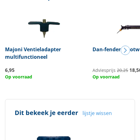
Majoni
Ventieladapter
Dan-fender
Stootw
multifunctioneel
6,95
18,5
Adviesprijs
20,25
Op voorraad
Op voorraad
Dit bekeek je eerder
lijstje wissen