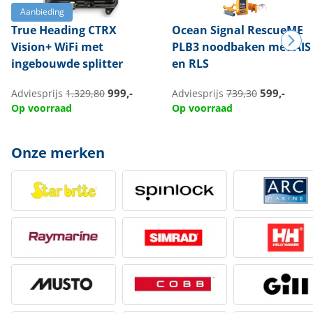
Aanbieding
True Heading
CTRX
Ocean Signal
RescueME
Vision+ WiFi met
PLB3 noodbaken met AIS
ingebouwde splitter
en RLS
999,-
599,-
Adviesprijs
1.329,80
Adviesprijs
739,30
Op voorraad
Op voorraad
Onze merken