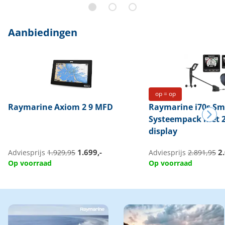
Aanbiedingen
op = op
Raymarine
Axiom 2 9 MFD
Raymarine
i70s Sm
Systeempack met 2
display
1.699,-
2.
Adviesprijs
1.929,95
Adviesprijs
2.891,95
Op voorraad
Op voorraad