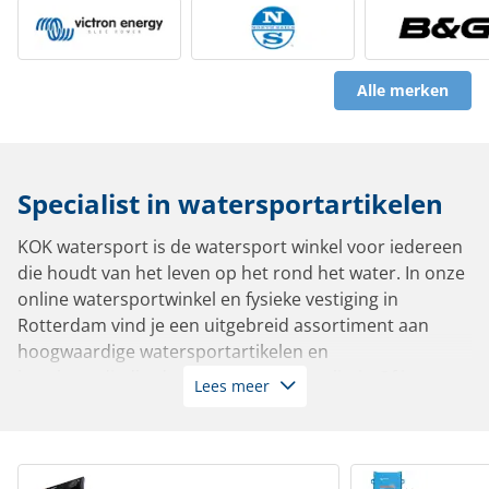
Alle merken
Specialist in watersportartikelen
KOK watersport is de watersport winkel voor iedereen
die houdt van het leven op het rond het water. In onze
online watersportwinkel en fysieke vestiging in
Rotterdam vind je een uitgebreid assortiment aan
hoogwaardige watersportartikelen en
bootbenodigdheden van de beste kwaliteit. Of je nu
Lees meer
vaart in een zeiljacht, motorboot, sloep, tender,
zeilboot of roeiboot: bij ons slaag je altijd.
Met meer dan 10.000 artikelen op voorraad leverbaar