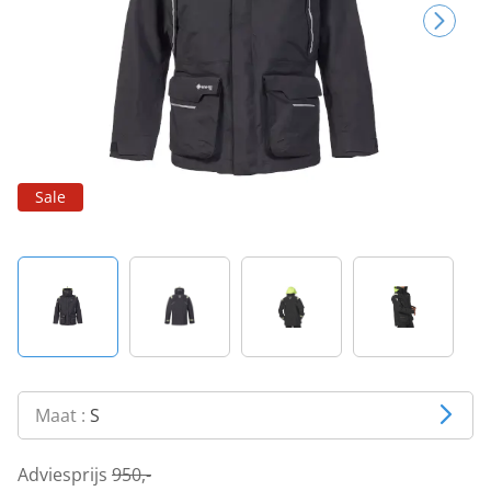
Sale
Maat :
S
Adviesprijs
950,-