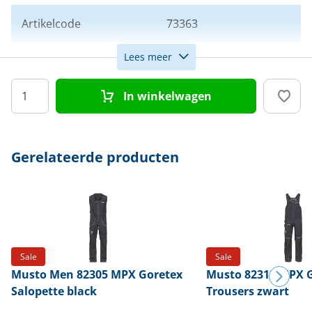
Artikelcode
73363
Lees meer
Maat
S
In winkelwagen
Kleur
Zwart
Doelgroep
Heren
Gerelateerde producten
Sale
Sale
Musto
Men 82305 MPX Goretex
Musto
82313 MPX G
Salopette black
Trousers zwart