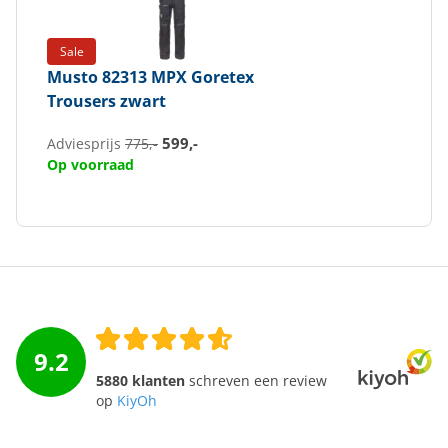
Sale
Musto
82313 MPX Goretex
Trousers zwart
599,-
Adviesprijs
775,-
Op voorraad
9.2
5880 klanten
schreven een review
op
KiyOh