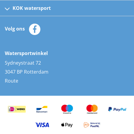
Kinder reddingsvesten
KOK watersport
Watersportwinkel
Automatische reddingsvesten
Klantenservice
Zeilkleding
Volg ons
Merken
Zonnepanelen
Bootaccessoires
Bootlakken
Vacatures
AIS transponders
Watersportwinkel
Advies & uitleg
Stootwillen en fenders
Sydneystraat 72
Bootkussens
3047 BP Rotterdam
Zwemtrappen
Route
Navigatieverlichting