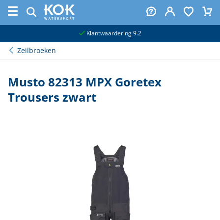
naar hoofdinhoud
Klantwaardering 9.2
Zeilbroeken
Musto 82313 MPX Goretex
Trousers zwart