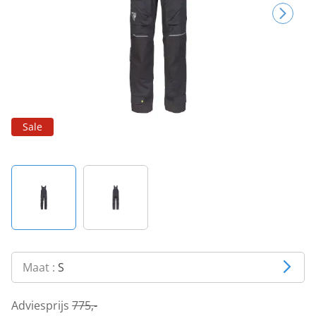
Sale
Maat :
S
Adviesprijs
775,-