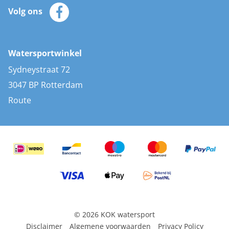
Klantenservice
Zeilkleding
Volg ons
Merken
Zonnepanelen
Bootaccessoires
Bootlakken
Vacatures
AIS transponders
Watersportwinkel
Advies & uitleg
Stootwillen en fenders
Sydneystraat 72
Bootkussens
3047 BP Rotterdam
Zwemtrappen
Route
Navigatieverlichting
© 2026 KOK watersport
Disclaimer
Algemene voorwaarden
Privacy Policy