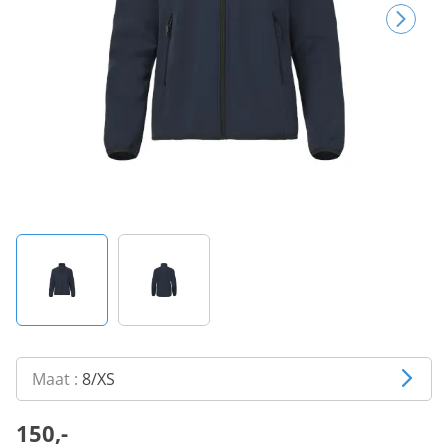
Maat :
8/XS
150,-