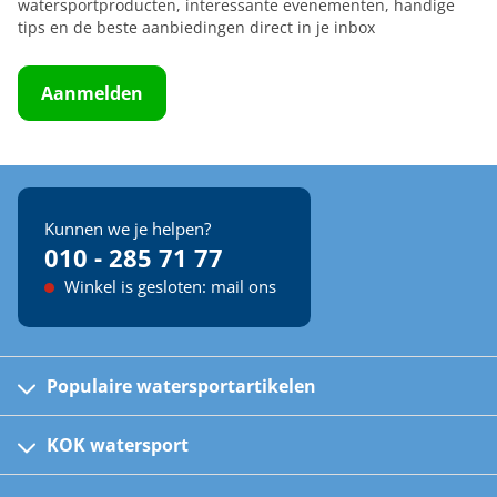
watersportproducten, interessante evenementen, handige
tips en de beste aanbiedingen direct in je inbox
Aanmelden
Kunnen we je helpen?
010 - 285 71 77
Winkel is gesloten: mail ons
Populaire watersportartikelen
Fusion bootradio's
Kinder reddingsvesten
KOK watersport
Watersportwinkel
Automatische reddingsvesten