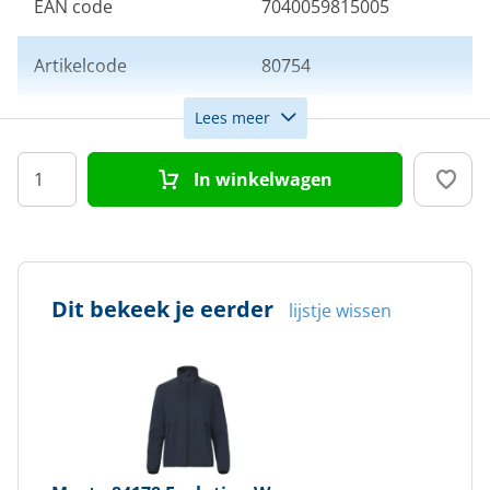
EAN code
7040059815005
Artikelcode
80754
Lees meer
Maat
XS
In winkelwagen
Kleur
Navy
Doelgroep
Dames
Dit bekeek je eerder
lijstje wissen