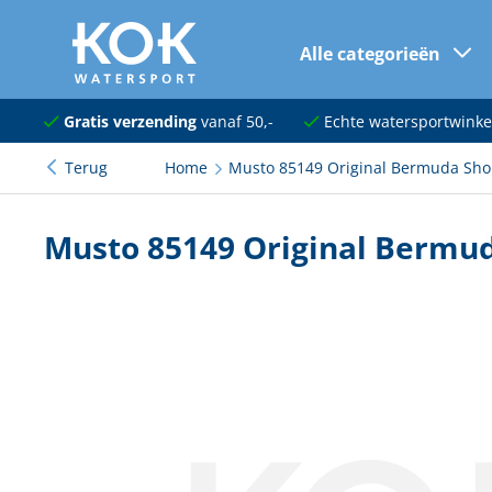
Alle categorieën
naar hoofdinhoud
Navigatie
Gratis verzending
vanaf 50,-
Echte watersportwinke
Terug
Home
Musto 85149 Original Bermuda Shor
Dekuitrusting
Ankeren en afmeren
Musto 85149 Original Bermud
Onderhoud en verf
Elektra
Kleding en schoenen
Sanitair
Kajuit en kombuis