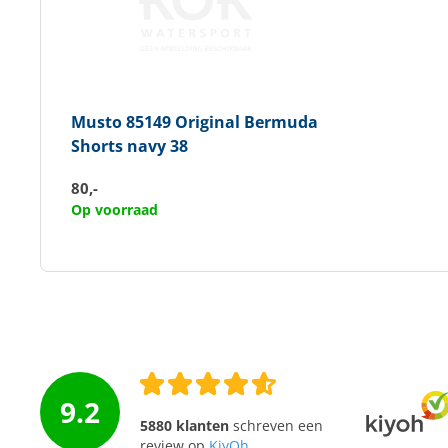
Musto
85149 Original Bermuda
Shorts navy 38
80,-
Op voorraad
9.2
5880 klanten
schreven een
review op
KiyOh