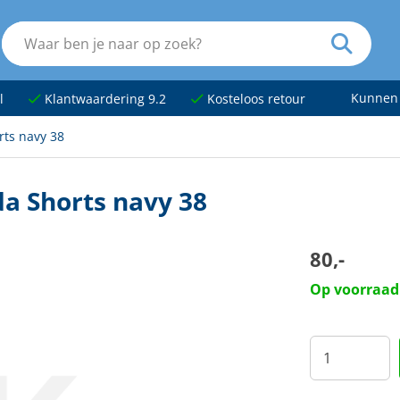
Kunnen
l
Klantwaardering 9.2
Kosteloos retour
ts navy 38
a Shorts navy 38
80,-
Op voorraad