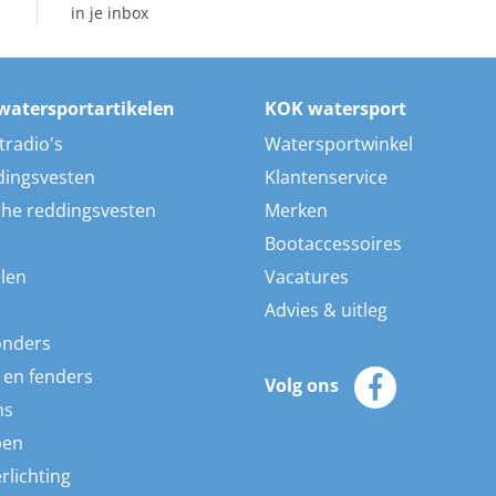
in je inbox
watersportartikelen
KOK watersport
tradio's
Watersportwinkel
dingsvesten
Klantenservice
he reddingsvesten
Merken
Bootaccessoires
len
Vacatures
Advies & uitleg
onders
 en fenders
Volg ons
ns
pen
rlichting