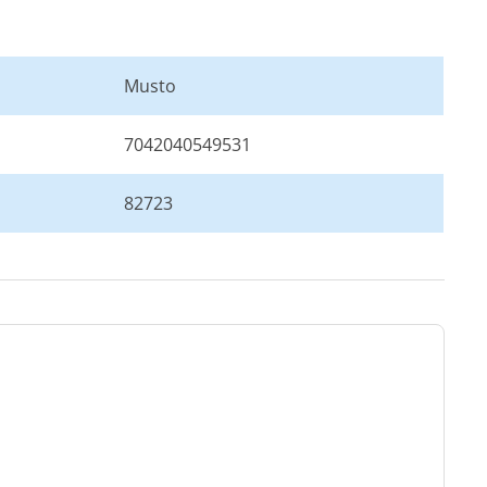
Musto
7042040549531
82723