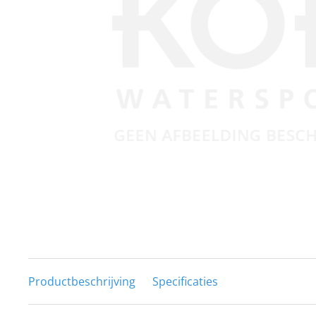
Techniek en motor
Tuigage en dekbeslag
Veiligheid
Boten, toebehoren en fun
Meubels en lifestyle
SALE
Productbeschrijving
Specificaties