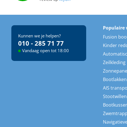
Populaire 
Kunnen we je helpen?
Fusion boo
010 - 285 71 77
Kinder red
Vandaag open tot 18:00
Automatisc
Zeilkleding
Zonnepane
Bootlakken
AIS transp
Stootwillen
Bootkusse
Zwemtrap
Navigatieve