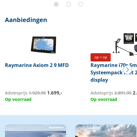
Aanbiedingen
op = op
Raymarine
Axiom 2 9 MFD
Raymarine
i70s Sm
Systeempack met 2
display
1.699,-
2.
Adviesprijs
1.929,95
Adviesprijs
2.891,95
Op voorraad
Op voorraad