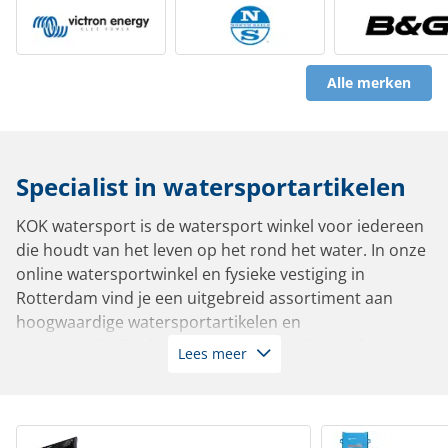
Alle merken
Specialist in watersportartikelen
KOK watersport is de watersport winkel voor iedereen
die houdt van het leven op het rond het water. In onze
online watersportwinkel en fysieke vestiging in
Rotterdam vind je een uitgebreid assortiment aan
hoogwaardige watersportartikelen en
bootbenodigdheden van de beste kwaliteit. Of je nu
Lees meer
vaart in een zeiljacht, motorboot, sloep, tender,
zeilboot of roeiboot: bij ons slaag je altijd.
Met meer dan 10.000 artikelen op voorraad leverbaar