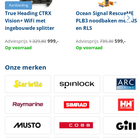
Aanbieding
True Heading
CTRX
Ocean Signal
RescueME
Vision+ WiFi met
PLB3 noodbaken met AIS
ingebouwde splitter
en RLS
999,-
599,-
Adviesprijs
1.329,80
Adviesprijs
739,30
Op voorraad
Op voorraad
Onze merken