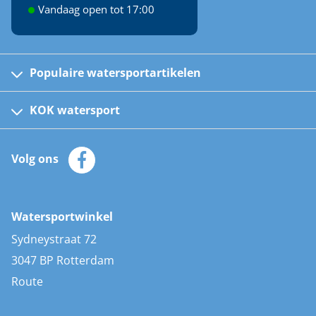
Vandaag open tot 17:00
Populaire watersportartikelen
Fusion bootradio's
Kinder reddingsvesten
KOK watersport
Watersportwinkel
Automatische reddingsvesten
Klantenservice
Zeilkleding
Volg ons
Merken
Zonnepanelen
Bootaccessoires
Bootlakken
Vacatures
AIS transponders
Watersportwinkel
Advies & uitleg
Stootwillen en fenders
Sydneystraat 72
Bootkussens
3047 BP Rotterdam
Zwemtrappen
Route
Navigatieverlichting