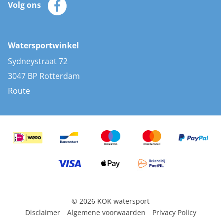
Volg ons
Merken
Zonnepanelen
Bootaccessoires
Bootlakken
Vacatures
AIS transponders
Watersportwinkel
Advies & uitleg
Stootwillen en fenders
Sydneystraat 72
Bootkussens
3047 BP Rotterdam
Zwemtrappen
Route
Navigatieverlichting
© 2026 KOK watersport
Disclaimer
Algemene voorwaarden
Privacy Policy