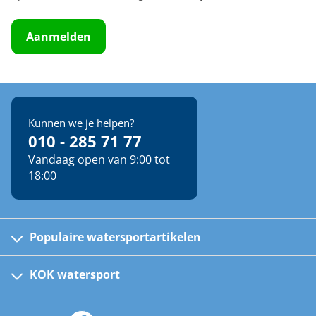
Aanmelden
Kunnen we je helpen?
010 - 285 71 77
Vandaag open van 9:00 tot
18:00
Populaire watersportartikelen
Fusion bootradio's
Kinder reddingsvesten
KOK watersport
Watersportwinkel
Automatische reddingsvesten
Klantenservice
Zeilkleding