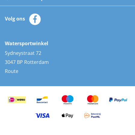
Watersportwinkel
Automatische reddingsvesten
Klantenservice
Zeilkleding
Volg ons
Merken
Zonnepanelen
Bootaccessoires
Bootlakken
Vacatures
AIS transponders
Watersportwinkel
Advies & uitleg
Stootwillen en fenders
Sydneystraat 72
Bootkussens
3047 BP Rotterdam
Zwemtrappen
Route
Navigatieverlichting