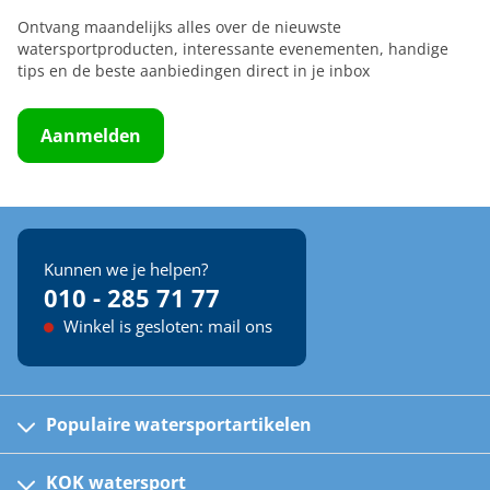
Ontvang maandelijks alles over de nieuwste
watersportproducten, interessante evenementen, handige
tips en de beste aanbiedingen direct in je inbox
Aanmelden
Kunnen we je helpen?
010 - 285 71 77
Winkel is gesloten: mail ons
Populaire watersportartikelen
Fusion bootradio's
Kinder reddingsvesten
KOK watersport