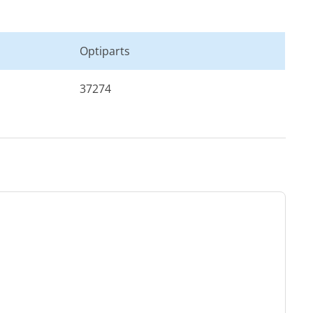
Optiparts
37274