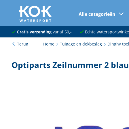
Alle categorieën
naar hoofdinhoud
Navigatie
Gratis verzending
vanaf 50,-
Echte watersportwinke
Terug
Home
Tuigage en dekbeslag
Dinghy to
Dekuitrusting
Ankeren en afmeren
Optiparts Zeilnummer 2 bla
Onderhoud en verf
Elektra
Kleding en schoenen
Sanitair
Kajuit en kombuis