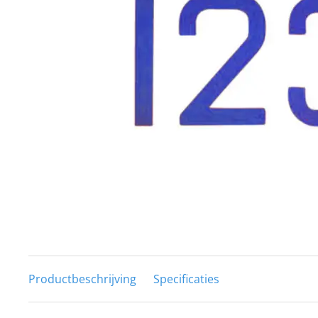
Techniek en motor
Tuigage en dekbeslag
Veiligheid
Boten, toebehoren en fun
Meubels en lifestyle
SALE
Productbeschrijving
Specificaties