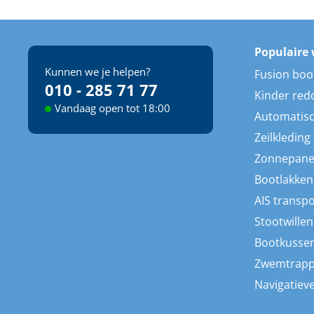
Populaire 
Kunnen we je helpen?
Fusion boo
010 - 285 71 77
Kinder red
Vandaag open tot 18:00
Automatisc
Zeilkleding
Zonnepane
Bootlakken
AIS transp
Stootwillen
Bootkusse
Zwemtrap
Navigatieve