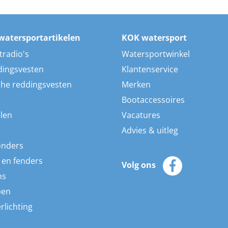
watersportartikelen
KOK watersport
tradio's
Watersportwinkel
dingsvesten
Klantenservice
he reddingsvesten
Merken
Bootaccessoires
len
Vacatures
Advies & uitleg
onders
 en fenders
Volg ons
ns
pen
rlichting