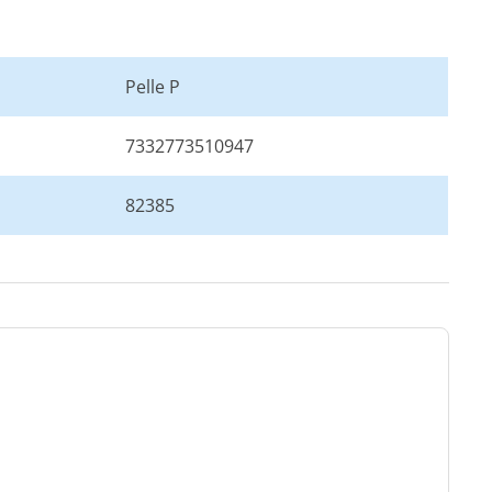
Pelle P
7332773510947
82385