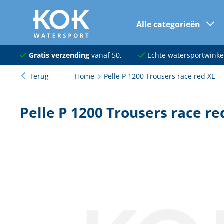
Alle categorieën
naar hoofdinhoud
Navigatie
Gratis verzending
vanaf 50,-
Echte watersportwinke
Terug
Home
Pelle P 1200 Trousers race red XL
Dekuitrusting
Ankeren en afmeren
Pelle P 1200 Trousers race re
Onderhoud en verf
Elektra
Kleding en schoenen
Sanitair
Kajuit en kombuis