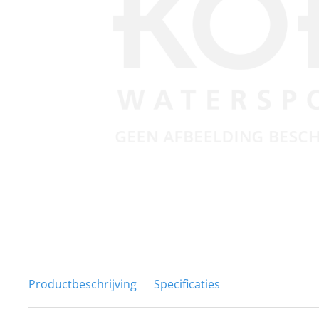
Techniek en motor
Tuigage en dekbeslag
Veiligheid
Boten, toebehoren en fun
Meubels en lifestyle
SALE
Productbeschrijving
Specificaties