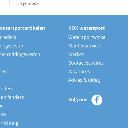
in je inbox
watersportartikelen
KOK watersport
tradio's
Watersportwinkel
dingsvesten
Klantenservice
he reddingsvesten
Merken
Bootaccessoires
len
Vacatures
Advies & uitleg
onders
 en fenders
Volg ons
ns
pen
rlichting