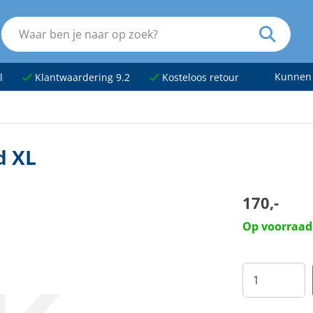
Kunnen
l
Klantwaardering 9.2
Kosteloos retour
d XL
170,-
Op voorraad