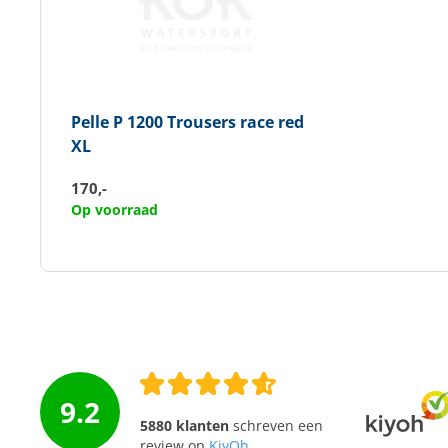
Pelle P
1200 Trousers race red
XL
170,-
Op voorraad
9.2
5880 klanten
schreven een
review op
KiyOh