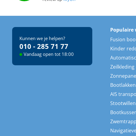
Populaire 
Kunnen we je helpen?
Fusion boo
010 - 285 71 77
Kinder red
Vandaag open tot 18:00
Automatisc
Zeilkleding
Zonnepane
Bootlakken
AIS transp
Stootwillen
Bootkusse
Zwemtrap
Navigatieve