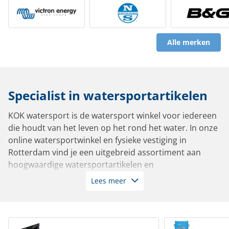
Alle merken
Specialist in watersportartikelen
KOK watersport is de watersport winkel voor iedereen
die houdt van het leven op het rond het water. In onze
online watersportwinkel en fysieke vestiging in
Rotterdam vind je een uitgebreid assortiment aan
hoogwaardige watersportartikelen en
bootbenodigdheden van de beste kwaliteit. Of je nu
Lees meer
vaart in een zeiljacht, motorboot, sloep, tender,
zeilboot of roeiboot: bij ons slaag je altijd.
Met meer dan 10.000 artikelen op voorraad leverbaar