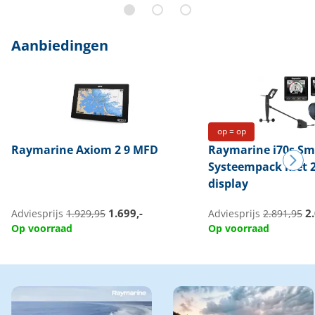
Aanbiedingen
op = op
Raymarine
Axiom 2 9 MFD
Raymarine
i70s Sm
Systeempack met 2
display
1.699,-
2.
Adviesprijs
1.929,95
Adviesprijs
2.891,95
Op voorraad
Op voorraad