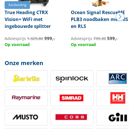
Aanbieding
True Heading
CTRX
Ocean Signal
RescueME
Vision+ WiFi met
PLB3 noodbaken met AIS
ingebouwde splitter
en RLS
999,-
599,-
Adviesprijs
1.329,80
Adviesprijs
739,30
Op voorraad
Op voorraad
Onze merken