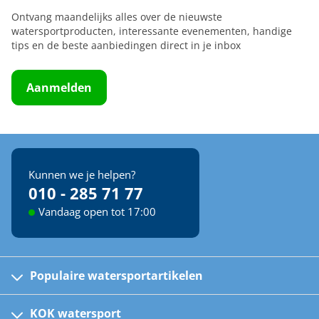
Ontvang maandelijks alles over de nieuwste
watersportproducten, interessante evenementen, handige
tips en de beste aanbiedingen direct in je inbox
Aanmelden
Kunnen we je helpen?
010 - 285 71 77
Vandaag open tot 17:00
Populaire watersportartikelen
Fusion bootradio's
Kinder reddingsvesten
KOK watersport