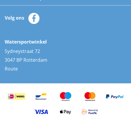
Watersportwinkel
Automatische reddingsvesten
Klantenservice
Zeilkleding
Volg ons
Merken
Zonnepanelen
Bootaccessoires
Bootlakken
Vacatures
AIS transponders
Watersportwinkel
Advies & uitleg
Stootwillen en fenders
Sydneystraat 72
Bootkussens
3047 BP Rotterdam
Zwemtrappen
Route
Navigatieverlichting