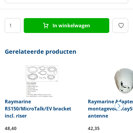
In winkelwagen
Gerelateerde producten
Raymarine
Raymarine
Adapte
RS150/MicroTalk/EV bracket
montagevoet RayS
incl. riser
antenne
48,40
42,35