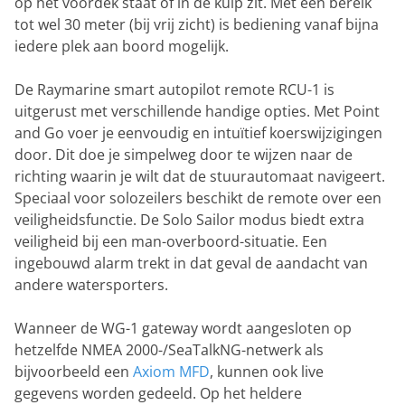
op het voordek staat of in de kuip zit. Met een bereik
tot wel 30 meter (bij vrij zicht) is bediening vanaf bijna
iedere plek aan boord mogelijk.
De Raymarine smart autopilot remote RCU-1 is
uitgerust met verschillende handige opties. Met Point
and Go voer je eenvoudig en intuïtief koerswijzigingen
door. Dit doe je simpelweg door te wijzen naar de
richting waarin je wilt dat de stuurautomaat navigeert.
Speciaal voor solozeilers beschikt de remote over een
veiligheidsfunctie. De Solo Sailor modus biedt extra
veiligheid bij een man-overboord-situatie. Een
ingebouwd alarm trekt in dat geval de aandacht van
andere watersporters.
Wanneer de WG-1 gateway wordt aangesloten op
hetzelfde NMEA 2000-/SeaTalkNG-netwerk als
bijvoorbeeld een
Axiom MFD
, kunnen ook live
gegevens worden gedeeld. Op het heldere