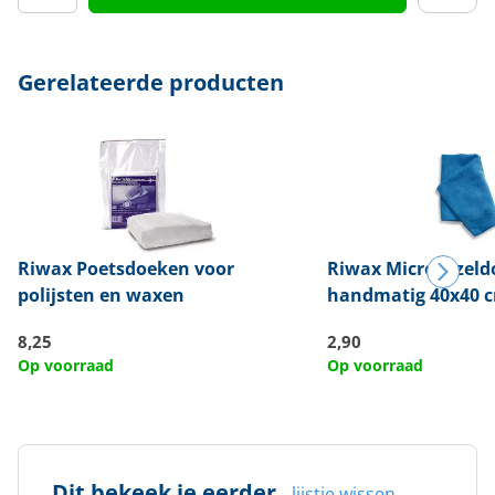
Gerelateerde producten
Riwax
Poetsdoeken voor
Riwax
Microvezeld
polijsten en waxen
handmatig 40x40 
8,25
2,90
Op voorraad
Op voorraad
Dit bekeek je eerder
lijstje wissen