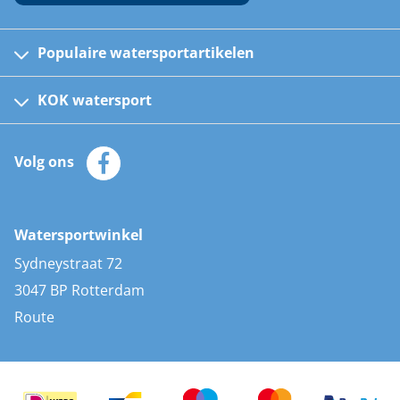
Populaire watersportartikelen
Fusion bootradio's
Kinder reddingsvesten
KOK watersport
Watersportwinkel
Automatische reddingsvesten
Klantenservice
Zeilkleding
Volg ons
Merken
Zonnepanelen
Bootaccessoires
Bootlakken
Vacatures
AIS transponders
Watersportwinkel
Advies & uitleg
Stootwillen en fenders
Sydneystraat 72
Bootkussens
3047 BP Rotterdam
Zwemtrappen
Route
Navigatieverlichting