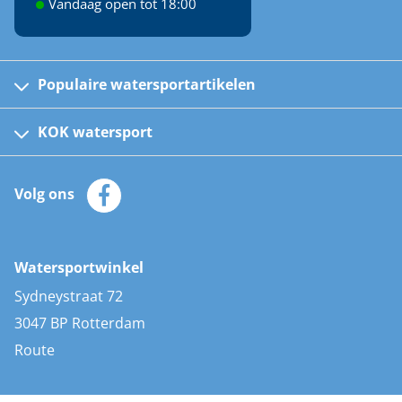
Vandaag open tot 18:00
Populaire watersportartikelen
Fusion bootradio's
Kinder reddingsvesten
KOK watersport
Watersportwinkel
Automatische reddingsvesten
Klantenservice
Zeilkleding
Volg ons
Merken
Zonnepanelen
Bootaccessoires
Bootlakken
Vacatures
AIS transponders
Watersportwinkel
Advies & uitleg
Stootwillen en fenders
Sydneystraat 72
Bootkussens
3047 BP Rotterdam
Zwemtrappen
Route
Navigatieverlichting