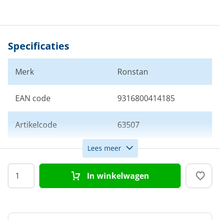
Specificaties
Merk
Ronstan
EAN code
9316800414185
Artikelcode
63507
Lees meer
Aantal schijven
1
In winkelwagen
Schijfdiameter (mm)
20
Max. lijndiameter (mm)
6