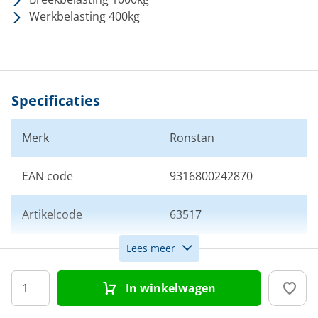
Werkbelasting 400kg
Specificaties
Merk
Ronstan
EAN code
9316800242870
Artikelcode
63517
Lees meer
Aantal schijven
1
In winkelwagen
Schijfdiameter (mm)
40